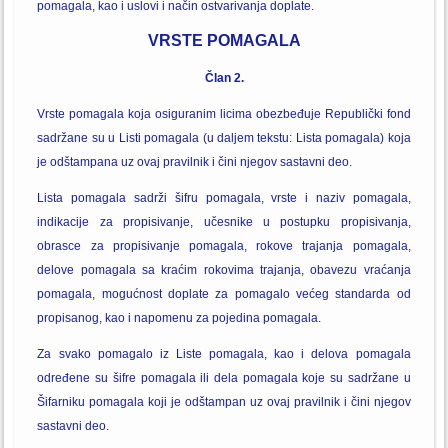
pomagala, kao i uslovi i način ostvarivanja doplate.
VRSTE POMAGALA
Član 2.
Vrste pomagala koja osiguranim licima obezbeđuje Republički fond
sadržane su u Listi pomagala (u daljem tekstu: Lista pomagala) koja
je odštampana uz ovaj pravilnik i čini njegov sastavni deo.
Lista pomagala sadrži šifru pomagala, vrste i naziv pomagala,
indikacije za propisivanje, učesnike u postupku propisivanja,
obrasce za propisivanje pomagala, rokove trajanja pomagala,
delove pomagala sa kraćim rokovima trajanja, obavezu vraćanja
pomagala, mogućnost doplate za pomagalo većeg standarda od
propisanog, kao i napomenu za pojedina pomagala.
Za svako pomagalo iz Liste pomagala, kao i delova pomagala
određene su šifre pomagala ili dela pomagala koje su sadržane u
Šifarniku pomagala koji je odštampan uz ovaj pravilnik i čini njegov
sastavni deo.