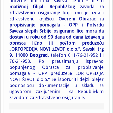
potvrde biblioteke Saveza slepih Srbije u
matičnoj filijali Republičkog zavoda za
zdravstveno osiguranje
koja mu je izdala
zdravstvenu knjižicu.
Overeni Obrazac za
propisivanje pomagala - OPP i Potvrdu
Saveza slepih Srbije osigurano lice mora da
dostavi u roku od 90 dana od dana izdavanja
obrasca lično ili poštom preduzeću
„ORTOPEDIJA NOVI ŽIVOT d.o.o.“, Savski trg
9, 11000 Beograd,
telefon 011-76-21-952 ili
76-21-953. Po preuzimanju ispravno
popunjenog Obrasca za propisivanje
pomagala - OPP preduzeće „ORTOPEDIJA
NOVI ŽIVOT d.o.o.“ će isporučiti dejzi plejer
podnosiocu dokumentacije u skladu sa
ugovorom zaključenim
sa Republičkim
zavodom za zdravstveno osiguranje.