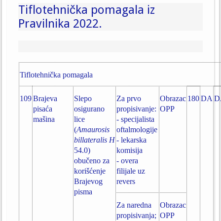
Tiflotehnička pomagala iz
Pravilnika 2022.
Tiflotehnička pomagala
109
Brajeva
Slepo
Za prvo
Obrazac
180
DA
D
pisaća
osigurano
propisivanje:
OPP
mašina
lice
- specijalista
(
Amaurosis
oftalmologije
billateralis H
- lekarska
54.0)
komisija
obučeno za
- overa
korišćenje
filijale uz
Brajevog
revers
pisma
Za naredna
Obrazac
propisivanja;
OPP