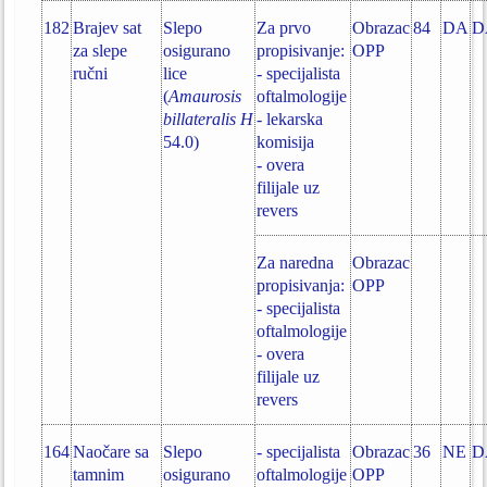
182
Brajev sat
Slepo
Za prvo
Obrazac
84
DA
D
za slepe
osigurano
propisivanje:
OPP
ručni
lice
- specijalista
(
Amaurosis
oftalmologije
billateralis H
- lekarska
54.0)
komisija
- overa
filijale uz
revers
Za naredna
Obrazac
propisivanja:
OPP
- specijalista
oftalmologije
- overa
filijale uz
revers
164
Naočare sa
Slepo
- specijalista
Obrazac
36
NE
D
tamnim
osigurano
oftalmologije
OPP