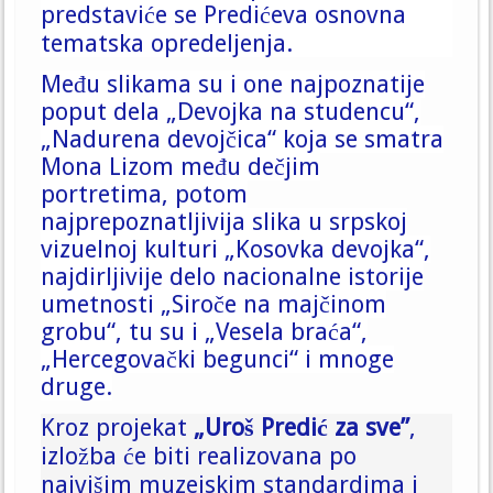
predstaviće se Predićeva osnovna
tematska opredeljenja.
Među slikama su i one najpoznatije
poput dela „Devojka na studencu“,
„Nadurena devojčica“ koja se smatra
Mona Lizom među dečjim
portretima, potom
najprepoznatljivija slika u srpskoj
vizuelnoj kulturi „Kosovka devojka“,
najdirljivije delo nacionalne istorije
umetnosti „Siroče na majčinom
grobu“, tu su i „Vesela braća“,
„Hercegovački begunci“ i mnoge
druge.
Kroz projekat
„Uroš Predić za sve”
,
izložba će biti realizovana po
najvišim muzejskim standardima i