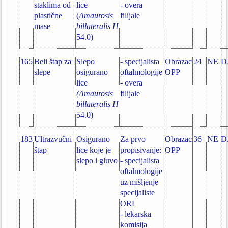
staklima od
lice
- overa
plastične
(
Amaurosis
filijale
mase
billateralis H
54.0)
165
Beli štap za
Slepo
- specijalista
Obrazac
24
NE
D
slepe
osigurano
oftalmologije
OPP
lice
- overa
(Amaurosis
filijale
billateralis H
54.0)
183
Ultrazvučni
Osigurano
Za prvo
Obrazac
36
NE
D
štap
lice koje je
propisivanje:
OPP
slepo i gluvo
- specijalista
oftalmologije
uz mišljenje
specijaliste
ORL
- lekarska
komisija