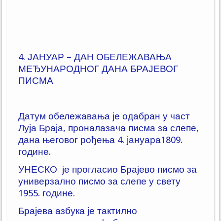
4.
ЈАНУАР – ДАН ОБЕЛЕЖАВАЊА
МЕЂУНАРОДНОГ ДАНА БРАЈЕВОГ
ПИСМА
Датум обележавања је одабран у част
Луја Браја, проналазача писма за слепе,
дана његовог рођења 4. јануара1809.
године.
УНЕСКО је прогласио Брајево писмо за
универзално писмо за слепе у свету
1955. године.
Брајева азбука је тактилно