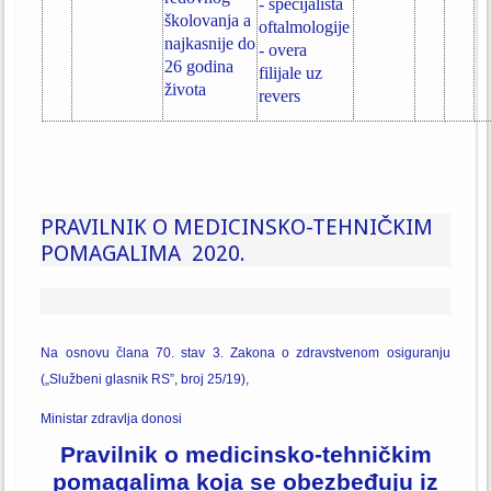
- specijalista
školovanja a
oftalmologije
najkasnije do
- overa
26 godina
filijale uz
života
revers
PRAVILNIK O MEDICINSKO-TEHNIČKIM
POMAGALIMA 2020.
Na osnovu člana 70. stav 3. Zakona o zdravstvenom osiguranju
(„Službeni glasnik RS”, broj 25/19),
Ministar zdravlja donosi
Pravilnik o medicinsko-tehničkim
pomagalima koja se obezbeđuju iz