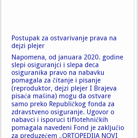
Postupak za ostvarivanje prava na
dejzi plejer
Napomena, od januara 2020. godine
slepi osiguranjci i slepa deca
osiguranika pravo na nabavku
pomagala za čitanje i pisanje
(reproduktor, dejzi plejer I Brajeva
pisaća mašina) mogu da ostvare
samo preko Republičkog fonda za
zdravstveno osiguranje. Ugovor o
nabavci i isporuci tiflotehničkih
pomagala navedeni Fond je zaključio
za preduzećem
„ORTOPEDIJA NOVI