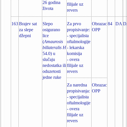
26 godina
filijale uz
života
revers
163
Brajev sat
Slepo
Za prvo
Obrazac
84
DA
D
za slepe
osigurano
propisivanje:
OPP
džepni
lice
- specijalista
(
Amaurosis
oftalmologije
billateralis H
- lekarska
54.0) u
komisija
slučaju
- overa
nedostatka ili
filijale uz
oduzetosti
revers
jedne ruke
Za naredna
Obrazac
propisivanja:
OPP
- specijalista
oftalmologije
- overa
filijale uz
revers