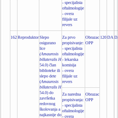
- specijalista
oftalmologije
- overa
filijale uz
revers
162
Reproduktor
Slepo
Za prvo
Obrazac
120
DA
D
osigurano
propisivanje:
OPP
lice
- specijalista
(Amaurosis
oftalmologije
billateralis H
- lekarska
54.0) član
komisija
biblioteke ili
- overa
slepo dete
filijale uz
(
Amaurosis
revers
billateralis H
54.0) do
Za naredna
Obrazac
završetka
propisivanja:
OPP
redovnog
- specijalista
školovanja a
oftalmologije
najkasnije do
- overa