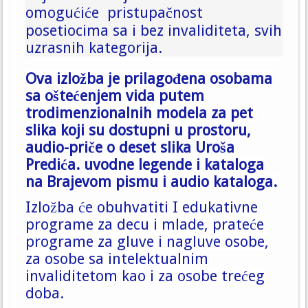
omogućiće pristupačnost
posetiocima sa i bez invaliditeta, svih
uzrasnih kategorija.
Ova izložba je prilagođena osobama
sa oštećenjem vida putem
trodimenzionalnih modela za pet
slika
koji su dostupni u prostoru,
audio-priče o deset slika Uroša
Predića.
uvodne legende i kataloga
na Brajevom pismu i audio kataloga.
Izložba će obuhvatiti I edukativne
programe za decu i mlade, prateće
programe za gluve i nagluve osobe,
za osobe sa intelektualnim
invaliditetom kao i za osobe trećeg
doba.