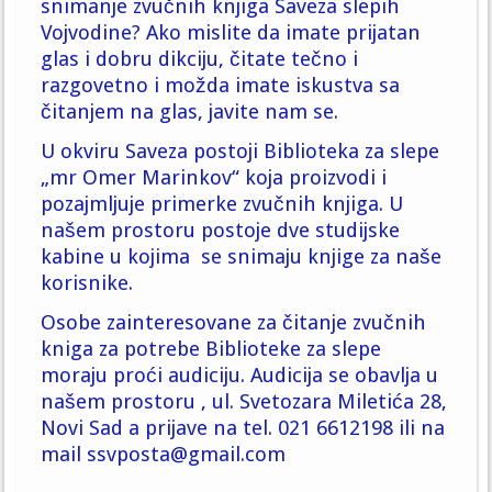
snimanje zvučnih knjiga Saveza slepih
Vojvodine? Ako mislite da imate prijatan
glas i dobru dikciju, čitate tečno i
razgovetno i možda imate iskustva sa
čitanjem na glas, javite nam se.
U okviru Saveza postoji Biblioteka za slepe
„mr Omer Marinkov“ koja proizvodi i
pozajmljuje primerke zvučnih knjiga. U
našem prostoru postoje dve studijske
kabine u kojima se snimaju knjige za naše
korisnike.
Osobe zainteresovane za čitanje zvučnih
kniga za potrebe Biblioteke za slepe
moraju proći audiciju. Audicija se obavlja u
našem prostoru , ul. Svetozara Miletića 28,
Novi Sad a prijave na tel. 021 6612198 ili na
mail ssvposta@gmail.com