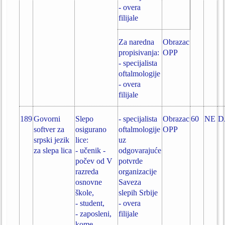
- overa
filijale
Za naredna
Obrazac
propisivanja:
OPP
- specijalista
oftalmologije
- overa
filijale
189
Govorni
Slepo
- specijalista
Obrazac
60
NE
D
softver za
osigurano
oftalmologije
OPP
srpski jezik
lice:
uz
za slepa lica
- učenik -
odgovarajuće
počev od V
potvrde
razreda
organizacije
osnovne
Saveza
škole,
slepih Srbije
- student,
- overa
- zaposleni,
filijale
kome