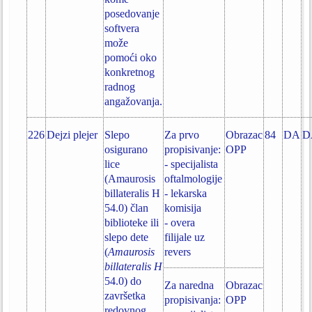
posedovanje
softvera
može
pomoći oko
konkretnog
radnog
angažovanja.
226
Dejzi plejer
Slepo
Za prvo
Obrazac
84
DA
D
osigurano
propisivanje:
OPP
lice
- specijalista
(Amaurosis
oftalmologije
billateralis H
- lekarska
54.0) član
komisija
biblioteke ili
- overa
slepo dete
filijale uz
(
Amaurosis
revers
billateralis H
54.0) do
Za naredna
Obrazac
završetka
propisivanja:
OPP
redovnog