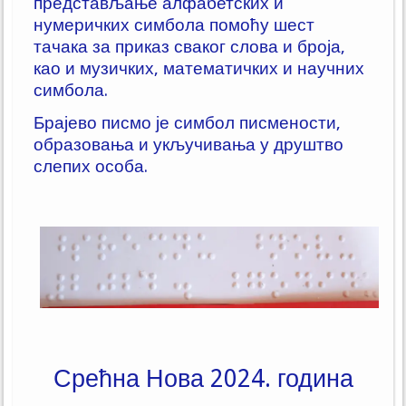
представљање алфабетских и
нумеричких симбола помоћу шест
тачака за приказ сваког слова и броја,
као и музичких, математичких и научних
симбола.
Брајево писмо је симбол писмености,
образовања и укључивања у друштво
слепих особа.
Срећна Нова 2024. година