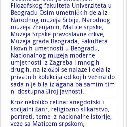
Filozofskog fakulteta Univerziteta u
Beogradu
Osim umetničkih dela iz
Narodnog muzeja Srbije, Narodnog
muzeja Zrenjanin, Matice srpske,
Muzeja Srpske pravoslavne crkve,
Muzeja grada Beograda, Fakulteta
likovnih umetnosti u Beogradu,
Nacionalnog muzeja moderne
umjetnosti iz Zagreba i mnogih
drugih, na izložbi se nalaze i dela iz
privatnih kolekcija od kojih većina do
sada nije bila izlagana pa samim tim
ni dostupna široj javnosti.
Kroz nekoliko celina: anegdotski i
socijalni žanr, religiozno slikarstvo,
portreti, teme iz nacionalne istorije,
veze sa Maticom srpskom,