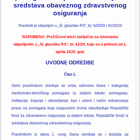
sredstava obaveznog zdravstvenog
osiguranja
Pravilnik je objavljen u „Sl. glasniku RS“, br.
5/2020
i 42/2020
NAPOMENA: Prečišćeni tekst zaključno sa izmenama
objavljenim u „Sl. glasniku RS“, br. 42/20, koje su u primeni od 2.
aprila 2020. god.
UVODNE ODREDBE
Član 1.
Ovim pravilnikom utvrđuje se vrsta, odnosno klasa i kategorija
medicinsko-tehničkog pomagala (u daljem tekstu: pomagala),
indikacije, trajanje i obnavljanje, kao i uslovi i način ostvarivanja
prava na pomagala koja osiguranim licima obezbeđuje Republički
fond za zdravstveno osiguranje (u daljem tekstu: Republički fond) iz
sredstava obaveznog zdravstvenog osiguranja.
Pravilnikom iz stava 1. ovog člana utvrđuje se i doplata za