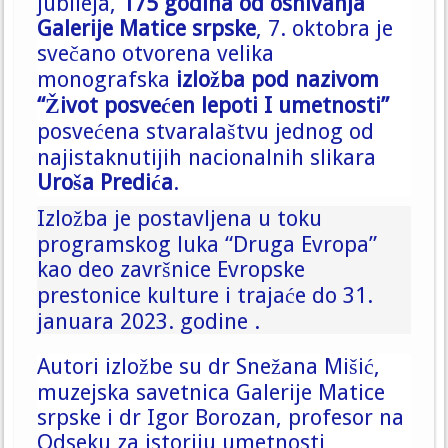
jubileja,
175 godina od osnivanja
Galerije Matice srpske
, 7. oktobra je
svečano otvorena velika
monografska
izložba pod nazivom
“Život posvećen lepoti I umetnosti”
posvećena stvaralaštvu jednog od
najistaknutijih nacionalnih slikara
Uroša Predića
.
Izložba je postavljena u toku
programskog luka “Druga Evropa”
kao deo završnice Evropske
prestonice kulture i trajaće do 31.
januara 2023. godine .
Autori izložbe su dr Snežana Mišić,
muzejska savetnica Galerije Matice
srpske i dr Igor Borozan, profesor na
Odseku za istoriju umetnosti