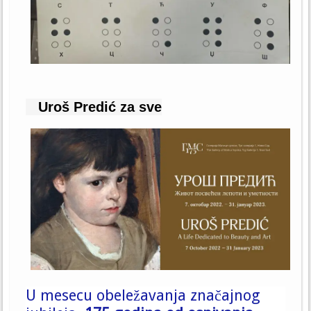
Uroš Predić za sve
U mesecu obeležavanja značajnog