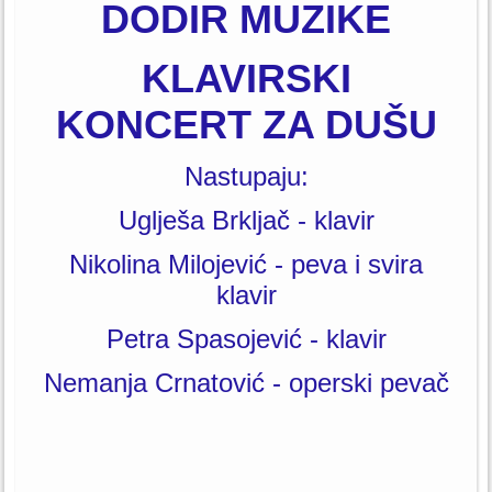
DODIR MUZIKE
KLAVIRSKI
KONCERT ZA DUŠU
Nastupaju:
Uglješa Brkljač - klavir
Nikolina Milojević - peva i svira
klavir
Petra Spasojević - klavir
Nemanja Crnatović - operski pevač