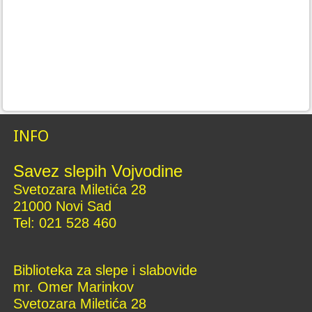
INFO
S
avez slepih Vojvodine
Svetozara Miletića 28
21000 Novi Sad
Tel: 021 528 460
Biblioteka za slepe i slabovide
mr. Omer Marinkov
Svetozara Miletića 28