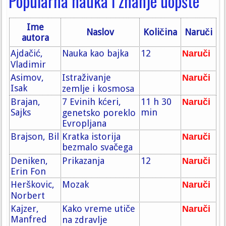
Popularna nauka i znanje uopšte
Ime
Naslov
Količina
Naruči
autora
Ajdačić,
Nauka kao bajka
12
Naruči
Vladimir
Asimov,
Istraživanje
Naruči
Isak
zemlje i kosmosa
Brajan,
7 Evinih kćeri,
11 h 30
Naruči
Sajks
min
genetsko poreklo
Evropljana
Brajson, Bil
Kratka istorija
Naruči
bezmalo svačega
Deniken,
Prikazanja
12
Naruči
Erin Fon
Herškovic,
Mozak
Naruči
Norbert
Kajzer,
Kako vreme utiče
Naruči
Manfred
na zdravlje