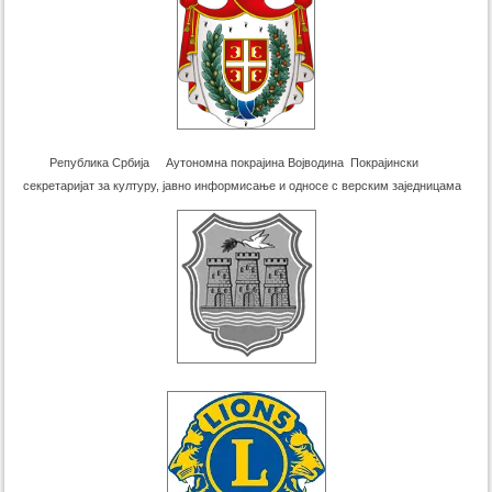
Република Србија Аутономна покрајина Војводина Покрајински
секретаријат за културу, јавно информисање и односе с верским заједницама