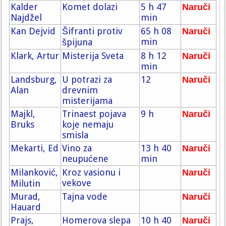
Kalder
Komet dolazi
5 h 47
Naruči
Najdžel
min
Kan Dejvid
Šifranti protiv
65 h 08
Naruči
min
špijuna
Klark, Artur
Misterija Sveta
8 h 12
Naruči
min
Landsburg,
U potrazi za
12
Naruči
Alan
drevnim
misterijama
Majkl,
Trinaest pojava
9 h
Naruči
Bruks
koje nemaju
smisla
Mekarti, Ed
Vino za
13 h 40
Naruči
neupućene
min
Milanković,
Kroz vasionu i
Naruči
vekove
Milutin
Murad,
Tajna vode
Naruči
Hauard
Prajs,
Homerova slepa
10 h 40
Naruči