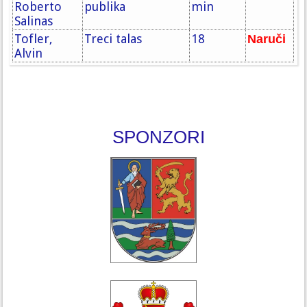
Roberto
publika
min
Salinas
Tofler,
Treci talas
18
Naruči
Alvin
SPONZORI