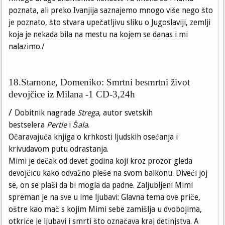
poznata, ali preko Ivanjija saznajemo mnogo više nego što
je poznato, što stvara upečatljivu sliku o Jugoslaviji, zemlji
koja je nekada bila na mestu na kojem se danas i mi
nalazimo./
18.Starnone, Domeniko: Smrtni besmrtni život
devojčice iz Milana -1 CD-3,24h
/
Dobitnik nagrade
Strega
, autor svetskih
bestselera
Pertle
i
Šala
.
Očaravajuća knjiga o krhkosti ljudskih osećanja i
krivudavom putu odrastanja.
Mimi je dečak od devet godina koji kroz prozor gleda
devojčicu kako odvažno pleše na svom balkonu. Diveći joj
se, on se plaši da bi mogla da padne. Zaljubljeni Mimi
spreman je na sve u ime ljubavi: Glavna tema ove priče,
oštre kao mač s kojim Mimi sebe zamišlja u dvobojima,
otkriće je ljubavi i smrti što označava kraj detinjstva. A