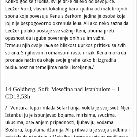
Koliko god se trudila, svi je drže daleko od devojčice.
Ledžer Vord, vlasnik lokalnog bara i jedna od malobrojnih
spona koje povezuju Kenu s ćerkom, jedina je osoba koja
joj nije bespogovorno okrenula leđa. Ali ako neko sazna da
Ledžer polako postaje sve važniji Keni, oboma preti
opasnost da izgube poverenje onih su im važni.
Između njih dvoje rađa se bliskost uprkos pritisku sa svih
strana. S njihovom romansom raste i rizik. Kena mora da
pronađe način da okaje svoje grehe kako bi izgradila
budućnost na temeljima nade i isceljenja./
14.Goldberg, Sofi: Mesečina nad Istanbulom – 1
CD13,53h
/
Ventura, lepa i mlada Sefartkinja, volela je svoj svet. Njen
Istanbul ju je ispunjavao bojama, mirisima, zvucima,
ukusima, osećanjem pripadnosti, ljubavlju, vodama
Bosfora, kupolama džamija. Ali prihvatila je svoju sudbinu i