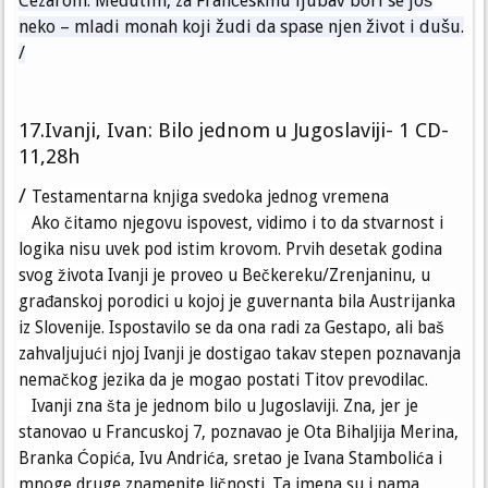
Cezarom. Međutim, za Fran
č
eskinu ljubav bori se jo
š
neko
–
mladi monah koji
ž
udi da spase njen
ž
ivot i du
š
u.
/
17.Ivanji, Ivan: Bilo jednom u Jugoslaviji- 1 CD-
11,28h
/
Testamentarna knjiga svedoka jednog vremena
Ako čitamo njegovu ispovest, vidimo i to da stvarnost i
logika nisu uvek pod istim krovom. Prvih desetak godina
svog života Ivanji je proveo u Bečkereku/Zrenjaninu, u
građanskoj porodici u kojoj je guvernanta bila Austrijanka
iz Slovenije. Ispostavilo se da ona radi za Gestapo, ali baš
zahvaljujući njoj Ivanji je dostigao takav stepen poznavanja
nemačkog jezika da je mogao postati Titov prevodilac.
Ivanji zna šta je jednom bilo u Jugoslaviji. Zna, jer je
stanovao u Francuskoj 7, poznavao je Ota Bihaljija Merina,
Branka Ćopića, Ivu Andrića, sretao je Ivana Stambolića i
mnoge druge znamenite ličnosti. Ta imena su i nama