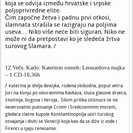
koja se odvija između hrvatske i srpske
poljoprivredne elite.
Čim započne žetva i padnu prvi otkosi,
slamnata strašila se razigraju na poljima
useva… Niko više neće biti siguran. Niko ne
može ni da pretpostavi ko je sledeća žrtva
surovog Slamara. /
12.Veče, Karlo: Katerinin osmeh: Leonardova majka
– 1 CD-18,36h
/
Ka
terina je divlja devojka, rođena slobodna, poput vetra.
Juri na konju po visoravnima Kavkaza, sluša glasove drveća,
životinja, bogova i heroja... Silom prilika otisnuće se na
neverovatno putovanje Crnim i Sredozemnim morem,
gledaće zlatne kupole Konstantinopolja uoči turskog
osvajanja i diviti se Veneciji koja kao da se diže iz vode i
Firenci u sjaju renesanse.