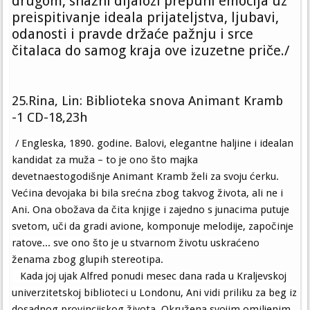
drugom, snažni dijalozi prepuni emocija uz
preispitivanje ideala prijateljstva, ljubavi,
odanosti i pravde držaće pažnju i srce
čitalaca do samog kraja ove izuzetne priče./
25.Rina, Lin: Biblioteka snova Animant Kramb
-1 CD-18,23h
/
Engleska, 1890. godine. Balovi, elegantne haljine i idealan
kandidat za muža – to je ono što majka
devetnaestogodišnje Animant Kramb želi za svoju ćerku.
Većina devojaka bi bila srećna zbog takvog života, ali ne i
Ani. Ona obožava da čita knjige i zajedno s junacima putuje
svetom, uči da gradi avione, komponuje melodije, započinje
ratove... sve ono što je u stvarnom životu uskraćeno
ženama zbog glupih stereotipa.
Kada joj ujak Alfred ponudi mesec dana rada u Kraljevskoj
univerzitetskoj biblioteci u Londonu, Ani vidi priliku za beg iz
dosadnog provincijskog života. Okružena svojim omiljenim