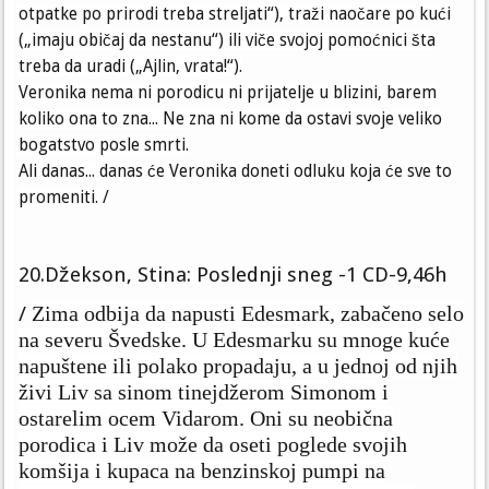
otpatke po prirodi treba streljati“), traži naočare po kući
(„imaju običaj da nestanu“) ili viče svojoj pomoćnici šta
treba da uradi („Ajlin, vrata!“).
Veronika nema ni porodicu ni prijatelje u blizini, barem
koliko ona to zna... Ne zna ni kome da ostavi svoje veliko
bogatstvo posle smrti.
Ali danas... danas će Veronika doneti odluku koja će sve to
promeniti. /
20.Džekson, Stina: Poslednji sneg -1 CD-9,46h
Zima odbija da napusti Edesmark, zabačeno selo
/
na severu Švedske. U Edesmarku su mnoge kuće
napuštene ili polako propadaju, a u jednoj od njih
živi Liv sa sinom tinejdžerom Simonom i
ostarelim ocem Vidarom. Oni su neobična
porodica i Liv može da oseti poglede svojih
komšija i kupaca na benzinskoj pumpi na