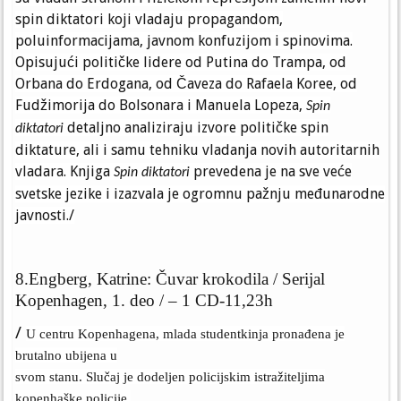
spin diktatori koji vladaju propagandom,
poluinformacijama, javnom konfuzijom i spinovima.
Opisujući političke lidere od Putina do Trampa, od
Orbana do Erdogana, od Čaveza do Rafaela Koree, od
Fudžimorija do Bolsonara i Manuela Lopeza,
Spin
detaljno analiziraju izvore političke spin
diktatori
diktature, ali i samu tehniku vladanja novih autoritarnih
vladara. Knjiga
prevedena je na sve veće
Spin diktatori
svetske jezike i izazvala je ogromnu pažnju međunarodne
javnosti./
8.Engberg, Katrine: Čuvar krokodila / Serijal
Kopenhagen, 1. deo / – 1 CD-11,23h
/
U centru Kopenhagena, mlada studentkinja pronađena je
brutalno ubijena u
svom stanu. Slučaj je dodeljen policijskim istražiteljima
kopenhaške policije,