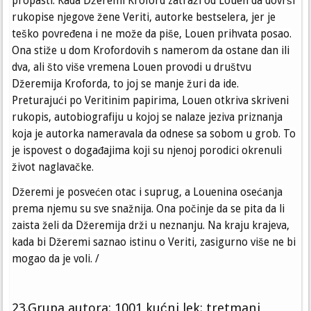
propasti. Kada Džeremi Kroford zatraži od Louen da dovrši
rukopise njegove žene Veriti, autorke bestselera, jer je
teško povređena i ne može da piše, Louen prihvata posao.
Ona stiže u dom Krofordovih s namerom da ostane dan ili
dva, ali što više vremena Louen provodi u društvu
Džeremija Kroforda, to joj se manje žuri da ide.
Preturajući po Veritinim papirima, Louen otkriva skriveni
rukopis, autobiografiju u kojoj se nalaze jeziva priznanja
koja je autorka nameravala da odnese sa sobom u grob. To
je ispovest o događajima koji su njenoj porodici okrenuli
život naglavačke.
Džeremi je posvećen otac i suprug, a Louenina osećanja
prema njemu su sve snažnija. Ona počinje da se pita da li
zaista želi da Džeremija drži u neznanju. Na kraju krajeva,
kada bi Džeremi saznao istinu o Veriti, zasigurno više ne bi
mogao da je voli. /
23.Grupa autora: 1001 kućni lek: tretmani