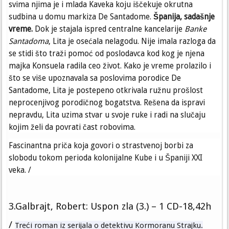
svima njima je i mlada Kaveka koju iščekuje okrutna
sudbina u domu markiza De Santadome.
Španija, sadašnje
vreme.
Dok je stajala ispred centralne kancelarije
Banke
Santadoma
, Lita je osećala nelagodu. Nije imala razloga da
se stidi što traži pomoć od poslodavca kod kog je njena
majka Konsuela radila ceo život. Kako je vreme prolazilo i
što se više upoznavala sa poslovima porodice De
Santadome, Lita je postepeno otkrivala ružnu prošlost
neprocenjivog porodičnog bogatstva. Rešena da ispravi
nepravdu, Lita uzima stvar u svoje ruke i radi na slučaju
kojim želi da povrati čast robovima.
Fascinantna priča koja govori o strastvenoj borbi za
slobodu tokom perioda kolonijalne Kube i u Španiji XXI
veka. /
3.Galbrajt, Robert: Uspon zla (3.) – 1 CD-18,42h
/
Treći roman iz serijala o detektivu Kormoranu Strajku.