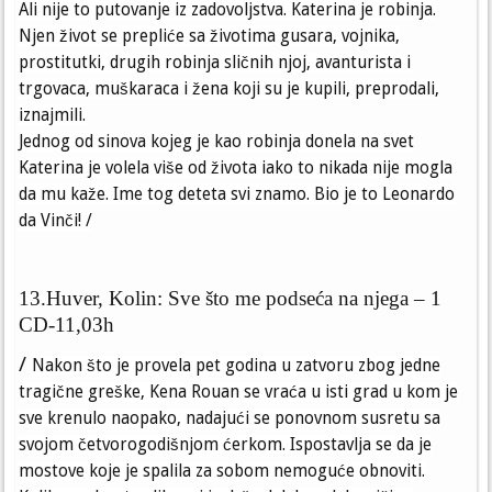
Ali nije to putovanje iz zadovoljstva. Katerina je robinja.
Njen život se prepliće sa životima gusara, vojnika,
prostitutki, drugih robinja sličnih njoj, avanturista i
trgovaca, muškaraca i žena koji su je kupili, preprodali,
iznajmili.
Jednog od sinova kojeg je kao robinja donela na svet
Katerina je volela više od života iako to nikada nije mogla
da mu kaže. Ime tog deteta svi znamo. Bio je to Leonardo
da Vinči! /
13.Huver, Kolin: Sve što me podseća na njega – 1
CD-11,03h
/
Nakon što je provela pet godina u zatvoru zbog jedne
tragične greške, Kena Rouan se vraća u isti grad u kom je
sve krenulo naopako, nadajući se ponovnom susretu sa
svojom četvorogodišnjom ćerkom. Ispostavlja se da je
mostove koje je spalila za sobom nemoguće obnoviti.