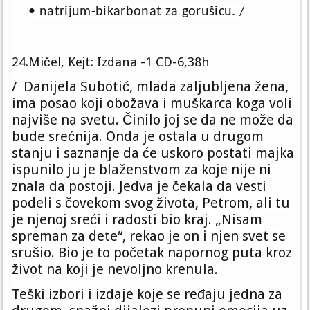
• natrijum-bikarbonat za gorušicu. /
24.Mičel, Kejt: Izdana -1 CD-6,38h
/
Danijela Subotić, mlada zaljubljena žena,
ima posao koji obožava i muškarca koga voli
najviše na svetu. Činilo joj se da ne može da
bude srećnija. Onda je ostala u drugom
stanju i saznanje da će uskoro postati majka
ispunilo ju je blaženstvom za koje nije ni
znala da postoji. Jedva je čekala da vesti
podeli s čovekom svog života, Petrom, ali tu
je njenoj sreći i radosti bio kraj. „Nisam
spreman za dete“, rekao je on i njen svet se
srušio. Bio je to početak napornog puta kroz
život na koji je nevoljno krenula.
Teški izbori i izdaje koje se ređaju jedna za