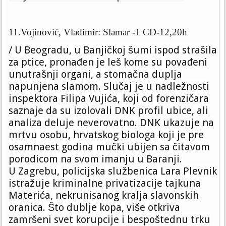
11.Vojinović, Vladimir: Slamar -1 CD-12,20h
/
U Beogradu, u Banjičkoj šumi ispod strašila
za ptice, pronađen je leš kome su povađeni
unutrašnji organi, a stomačna duplja
napunjena slamom. Slučaj je u nadležnosti
inspektora Filipa Vujića, koji od forenzičara
saznaje da su izolovali DNK profil ubice, ali
analiza deluje neverovatno. DNK ukazuje na
mrtvu osobu, hrvatskog biologa koji je pre
osamnaest godina mučki ubijen sa čitavom
porodicom na svom imanju u Baranji.
U Zagrebu, policijska službenica Lara Plevnik
istražuje kriminalne privatizacije tajkuna
Materića, nekrunisanog kralja slavonskih
oranica. Što dublje kopa, više otkriva
zamršeni svet korupcije i bespoštednu trku