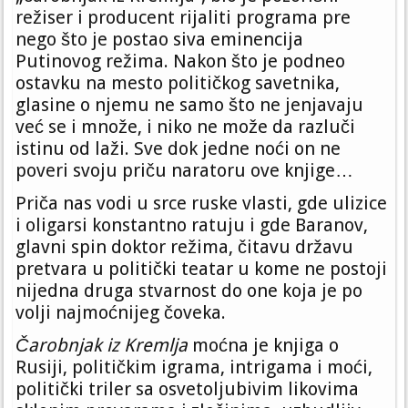
režiser i producent rijaliti programa pre
nego što je postao siva eminencija
Putinovog režima. Nakon što je podneo
ostavku na mesto političkog savetnika,
glasine o njemu ne samo što ne jenjavaju
već se i množe, i niko ne može da razluči
istinu od laži. Sve dok jedne noći on ne
poveri svoju priču naratoru ove knjige…
Priča nas vodi u srce ruske vlasti, gde ulizice
i oligarsi konstantno ratuju i gde Baranov,
glavni spin doktor režima, čitavu državu
pretvara u politički teatar u kome ne postoji
nijedna druga stvarnost do one koja je po
volji najmoćnijeg čoveka.
Čarobnjak iz Kremlja
moćna je knjiga o
Rusiji, političkim igrama, intrigama i moći,
politički triler sa osvetoljubivim likovima