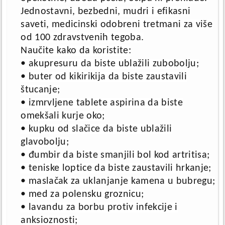
Jednostavni, bezbedni, mudri i efikasni
saveti, medicinski odobreni tretmani za više
od 100 zdravstvenih tegoba.
Naučite kako da koristite:
• akupresuru da biste ublažili zubobolju;
• buter od kikirikija da biste zaustavili
štucanje;
• izmrvljene tablete aspirina da biste
omekšali kurje oko;
• kupku od slačice da biste ublažili
glavobolju;
• đumbir da biste smanjili bol kod artritisa;
• teniske loptice da biste zaustavili hrkanje;
• maslačak za uklanjanje kamena u bubregu;
• med za polensku groznicu;
• lavandu za borbu protiv infekcije i
anksioznosti;