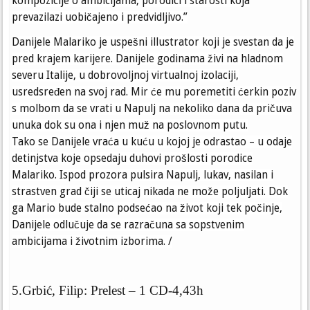
kompozicije o ambicijama, porodici i starosti koja
prevazilazi uobičajeno i predvidljivo.”
Danijele Malariko je uspešni illustrator koji je svestan da je
pred krajem karijere. Danijele godinama živi na hladnom
severu Italije, u dobrovoljnoj virtualnoj izolaciji,
usredsređen na svoj rad. Mir će mu poremetiti ćerkin poziv
s molbom da se vrati u Napulj na nekoliko dana da pričuva
unuka dok su ona i njen muž na poslovnom putu.
Tako se Danijele vraća u kuću u kojoj je odrastao – u odaje
detinjstva koje opsedaju duhovi prošlosti porodice
Malariko. Ispod prozora pulsira Napulj, lukav, nasilan i
strastven grad čiji se uticaj nikada ne može poljuljati. Dok
ga Mario bude stalno podsećao na život koji tek počinje,
Danijele odlučuje da se razračuna sa sopstvenim
ambicijama i životnim izborima. /
5.Grbić, Filip: Prelest – 1 CD-4,43h