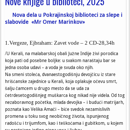
Nove knjige u biblioteci, 2025
Nova dela u Pokrajinskoj biblioteci za slepe i
slabovide «Mr Omer Marinkov»
1.Vergeze, Ejbraham: Zavet vode – 2 CD-28,34h
/
U Kerali, na malabarskoj obali Južne Indije živi porodica
koja pati od posebne boljke: u svakom naraštaju bar se
jedna osoba udavi – a voda je svuda oko njih.
Na smeni stoleća, dvanaestogodišnju devojčicu iz stare
hrišćanske zajednice u Kerali, koja oplakuje očevu smrt,
šalju čamcem u drugo mesto da se uda za
četrdesetogodišnjeg muškarca kog nikad nije videla. Od tog
nezaboravnog početka, mlada devojka – i budući matrijarh,
poznata kao Velika Amači – biće svedok nezamislivih
promena u toku svog neobičnog života, ispunjenog
radošću i trijumfom, kao i teškoćama i gubitkom, u kojem