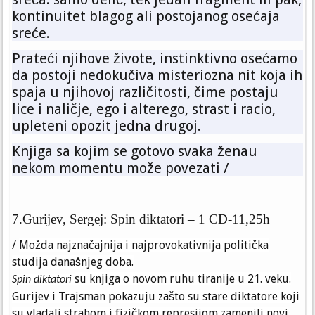
kontinuitet blagog ali postojanog osećaja
sreće.
Prateći njihove živote, instinktivno osećamo
da postoji nedokučiva misteriozna nit koja ih
spaja u njihovoj različitosti, čime postaju
lice i naličje, ego i alterego, strast i racio,
upleteni opozit jedna drugoj.
Knjiga sa kojim se gotovo svaka ženau
nekom momentu može povezati /
7.Gurijev, Sergej: Spin diktatori – 1 CD-11,25h
/
Možda najznačajnija i najprovokativnija politička
studija današnjeg doba.
su knjiga o novom ruhu tiranije u 21. veku.
Spin diktatori
Gurijev i Trajsman pokazuju zašto su stare diktatore koji
su vladali strahom i fizičkom represijom zamenili novi