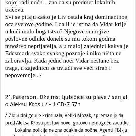
kojoj radi noću – zna da su predmet lokalnih
tračeva.
Svi se pitaju zašto je Liv ostala kraj dominantnog
oca sve ove godine. I da li je istina da Vidar krije
u kući malo bogatstvo? Njegove sumnjive
poslovne odluke donele su mu tokom godina
mnoštvo neprijatelja, a u maloj zajednici kakva je
Edesmark svako svakog poznaje i niko ništa ne
zaboravlja. Kada jedne noći Vidar nestane bez
traga, u zajednicu se uvlači sve veći strah i
nepoverenje.../
21.Paterson, Džejms: Ljubičice su plave / serijal
o Aleksu Krosu / - 1 CD-7,57h
/
Zloćudni genije kriminala, Veliki Mozak, spreman je da
pred Aleksa Krosa postavi nove, gotovo nemoguće zadatke.
Lokalna policija ne zna odakle da počne. Agenti FBI-ja