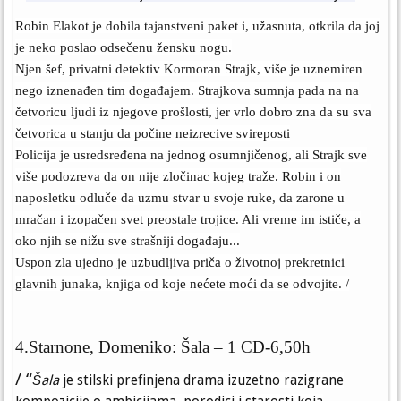
Robin Elakot je dobila tajanstveni paket i, užasnuta, otkrila da joj
je neko poslao odsečenu žensku nogu.
Njen šef, privatni detektiv Kormoran Strajk, više je uznemiren
nego iznenađen tim događajem. Strajkova sumnja pada na na
četvoricu ljudi iz njegove prošlosti, jer vrlo dobro zna da su sva
četvorica u stanju da počine neizrecive svireposti
Policija je usredsređena na jednog osumnjičenog, ali Strajk sve
više podozreva da on nije zločinac kojeg traže. Robin i on
naposletku odluče da uzmu stvar u svoje ruke, da zarone u
mračan i izopačen svet preostale trojice. Ali vreme im ističe, a
oko njih se nižu sve strašniji događaju...
Uspon zla ujedno je uzbudljiva priča o životnoj prekretnici
glavnih junaka, knjiga od koje nećete moći da se odvojite. /
4.Starnone, Domeniko: Šala – 1 CD-6,50h
/ “
Šala
je stilski prefinjena drama izuzetno razigrane