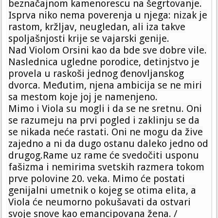
beznačajnom kamenorescu na šegrtovanje.
Isprva niko nema poverenja u njega: nizak je
rastom, kržljav, neugledan, ali iza takve
spoljašnjosti krije se vajarski genije.
Nad Violom Orsini kao da bde sve dobre vile.
Naslednica ugledne porodice, detinjstvo je
provela u raskoši jednog đenovljanskog
dvorca. Međutim, njena ambicija se ne miri
sa mestom koje joj je namenjeno.
Mimo i Viola su mogli i da se ne sretnu. Oni
se razumeju na prvi pogled i zaklinju se da
se nikada neće rastati. Oni ne mogu da žive
zajedno a ni da dugo ostanu daleko jedno od
drugog.Rame uz rame će svedočiti usponu
fašizma i nemirima svetskih razmera tokom
prve polovine 20. veka. Mimo će postati
genijalni umetnik o kojeg se otima elita, a
Viola će neumorno pokušavati da ostvari
svoje snove kao emancipovana žena. /