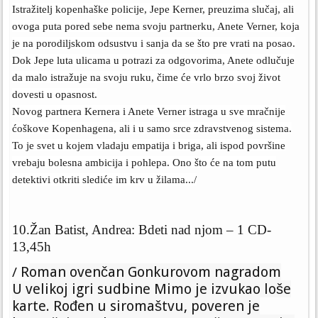
Istražitelj kopenhaške policije, Jepe Kerner, preuzima slučaj, ali
ovoga puta pored sebe nema svoju partnerku, Anete Verner, koja
je na porodiljskom odsustvu i sanja da se što pre vrati na posao.
Dok Jepe luta ulicama u potrazi za odgovorima, Anete odlučuje
da malo istražuje na svoju ruku, čime će vrlo brzo svoj život
dovesti u opasnost.
Novog partnera Kernera i Anete Verner istraga u sve mračnije
ćoškove Kopenhagena, ali i u samo srce zdravstvenog sistema.
To je svet u kojem vladaju empatija i briga, ali ispod površine
vrebaju bolesna ambicija i pohlepa. Ono što će na tom putu
detektivi otkriti slediće im krv u žilama.../
10.Žan Batist, Andrea: Bdeti nad njom – 1 CD-
13,45h
R
oman ovenčan Gonkurovom nagradom
/
U velikoj igri sudbine Mimo je izvukao loše
karte. Rođen u siromaštvu, poveren je