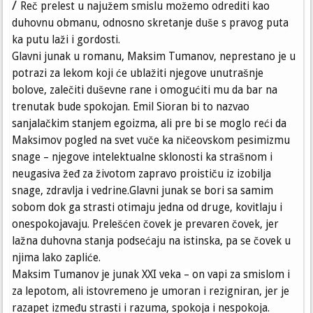
/
Reč prelest u najužem smislu možemo odrediti kao
duhovnu obmanu, odnosno skretanje duše s pravog puta
ka putu laži i gordosti.
Glavni junak u romanu, Maksim Tumanov, neprestano je u
potrazi za lekom koji će ublažiti njegove unutrašnje
bolove, zalečiti duševne rane i omogućiti mu da bar na
trenutak bude spokojan. Emil Sioran bi to nazvao
sanjalačkim stanjem egoizma, ali pre bi se moglo reći da
Maksimov pogled na svet vuče ka ničeovskom pesimizmu
snage – njegove intelektualne sklonosti ka strašnom i
neugasiva žeđ za životom zapravo proističu iz izobilja
snage, zdravlja i vedrine.Glavni junak se bori sa samim
sobom dok ga strasti otimaju jedna od druge, kovitlaju i
onespokojavaju. Prelešćen čovek je prevaren čovek, jer
lažna duhovna stanja podsećaju na istinska, pa se čovek u
njima lako zapliće.
Maksim Tumanov je junak XXI veka – on vapi za smislom i
za lepotom, ali istovremeno je umoran i rezigniran, jer je
razapet između strasti i razuma, spokoja i nespokoja.