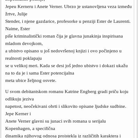
Jepeu Kerneru i Anete Verner. Ubrzo je ustanovljena veza između
žrtve, Julije
Stender, i njene gazdarice, profesorke u penziji Ester de Laurenti.
Naime, Ester
piše kriminalistički roman čija je glavna junakinja inspirisana
mladom devojkom,
a ubistvo opisano u još nedovršenoj knjizi i ovo počinjeno u
realnosti poklapaju
se u velikoj meri.
Kada se desi još jedno ubistvo i dokazi ukažu
na to da je i sama Ester potencijalna
meta ubice željnog osvete.
U svom debitantskom romanu Katrine Engberg gradi priču koju
odlikuju jeziva
napetost, neočekivani obrti i slikovito opisane ljudske sudbine.
Jepe Kerner i
Anete Verner glavni su junaci svih romana u serijalu
Kopenhagen, a specifična
dinamika njihovog odnosa proistekla iz različitih karaktera i