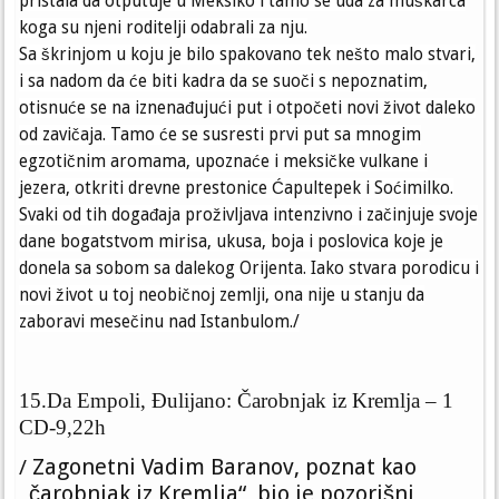
pristala da otputuje u Meksiko i tamo se uda za muškarca
koga su njeni roditelji odabrali za nju.
Sa škrinjom u koju je bilo spakovano tek nešto malo stvari,
i sa nadom da će biti kadra da se suoči s nepoznatim,
otisnuće se na iznenađujući put i otpočeti novi život daleko
od zavičaja. Tamo će se susresti prvi put sa mnogim
egzotičnim aromama, upoznaće i meksičke vulkane i
jezera, otkriti drevne prestonice Ćapultepek i Soćimilko.
Svaki od tih događaja proživljava intenzivno i začinjuje svoje
dane bogatstvom mirisa, ukusa, boja i poslovica koje je
donela sa sobom sa dalekog Orijenta. Iako stvara porodicu i
novi život u toj neobičnoj zemlji, ona nije u stanju da
zaboravi mesečinu nad Istanbulom./
15.Da Empoli, Đulijano: Čarobnjak iz Kremlja – 1
CD-9,22h
Zagonetni Vadim Baranov, poznat kao
/
„čarobnjak iz Kremlja“, bio je pozorišni