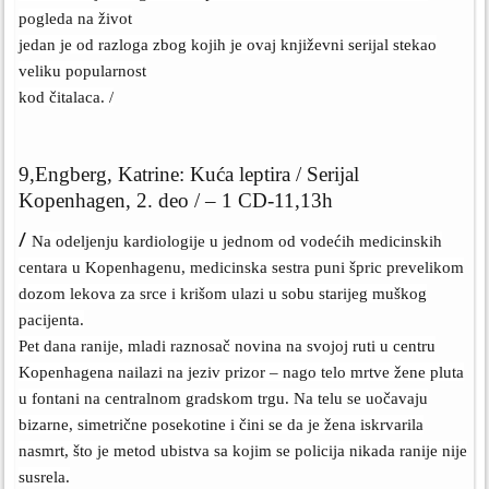
pogleda na život
jedan je od razloga zbog kojih je ovaj književni serijal stekao
veliku popularnost
kod čitalaca. /
9,Engberg, Katrine: Kuća leptira / Serijal
Kopenhagen, 2. deo / – 1 CD-11,13h
/
Na odeljenju kardiologije u jednom od vodećih medicinskih
centara u Kopenhagenu, medicinska sestra puni špric prevelikom
dozom lekova za srce i krišom ulazi u sobu starijeg muškog
pacijenta.
Pet dana ranije, mladi raznosač novina na svojoj ruti u centru
Kopenhagena nailazi na jeziv prizor – nago telo mrtve žene pluta
u fontani na centralnom gradskom trgu. Na telu se uočavaju
bizarne, simetrične posekotine i čini se da je žena iskrvarila
nasmrt, što je metod ubistva sa kojim se policija nikada ranije nije
susrela.