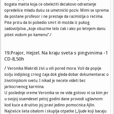
bogata mašta koja će obeležiti dečakovo odrastanje
opredeliće mladu dušu za umetnički poziv. Mimi se sprema
da postane profesor i ne prestaje da razmišlja o rečima.
Piše priču da bi pobedio smrt ili možda iz pukog
zadovoljstva „koje obuzme telo čak i ako po letnjem danu
pišeš vodom po kamenu“./
19.Prajor, Hejzel. Na kraju sveta s pingvinima -1
CD-8,50h
/
Veronika Makridi živi u vili pored mora. Voli da popije
šolju indijskog crnog čaja dok gleda dobar dokumentarac o
životinjskom svetu. I nikad je nećete videti bez
jarkocrvenog karmina.
U poslednje vreme Veronika se ne viđa gotovo ni sa kim jer
u svojoj osamdeset petoj godini dane provodi uglavnom
kod kuće a društvo joj pravi jedino pomoćnica Ajlin.
Najčešće šeta obalom i skuplja otpatke („ljude koji bacaju