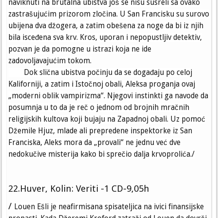
naviknuti na brutalna ubistva još se nisu susreli sa ovako
zastrašujućim prizorom zločina. U San Francisku su surovo
ubijena dva džogera, a zatim obešena za noge da bi iz njih
bila isceđena sva krv. Kros, uporan i nepopustljiv detektiv,
pozvan je da pomogne u istrazi koja ne ide
zadovoljavajućim tokom.
Dok slična ubistva počinju da se događaju po celoj
Kaliforniji, a zatim i Istočnoj obali, Aleksa proganja ovaj
„moderni oblik vampirizma“. Njegovi instinkti ga navode da
posumnja u to da je reč o jednom od brojnih mračnih
religijskih kultova koji bujaju na Zapadnoj obali. Uz pomoć
Džemile Hjuz, mlade ali prepredene inspektorke iz San
Franciska, Aleks mora da „provali“ ne jednu već dve
nedokučive misterija kako bi sprečio dalja krvoprolića./
22.Huver, Kolin: Veriti -1 CD-9,05h
/
Louen Ešli je neafirmisana spisateljica na ivici finansijske