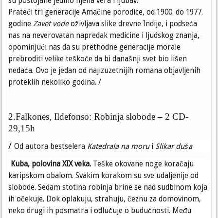
su postojane jedino njena vera i ljubav.
Prateći tri generacije Amačine porodice, od 1900. do 1977.
godine
Zavet vode
oživljava slike drevne Indije, i podseća
nas na neverovatan napredak medicine i ljudskog znanja,
opominjući nas da su prethodne generacije morale
prebroditi velike teškoće da bi današnji svet bio lišen
nedaća. Ovo je jedan od najizuzetnijih romana objavljenih
proteklih nekoliko godina. /
2.Falkones, Ildefonso: Robinja slobode – 2 CD-
29,15h
/
Od autora bestselera
Katedrala na moru
i
Slikar duša
Kuba, polovina XIX veka.
Teške okovane noge koračaju
karipskom obalom. Svakim korakom su sve udaljenije od
slobode. Sedam stotina robinja brine se nad sudbinom koja
ih očekuje. Dok oplakuju, strahuju, čeznu za domovinom,
neko drugi ih posmatra i odlučuje o budućnosti. Među