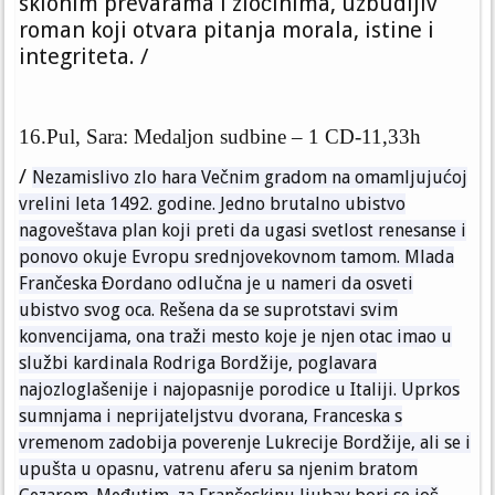
sklonim prevarama i zločinima, uzbudljiv
roman koji otvara pitanja morala, istine i
integriteta. /
16.Pul, Sara: Medaljon sudbine – 1 CD-11,33h
/
Nezamislivo zlo hara Večnim gradom na omamljujućoj
vrelini leta 1492. godine. Jedno brutalno ubistvo
nagoveštava plan koji preti da ugasi svetlost renesanse i
ponovo okuje Evropu srednjovekovnom tamom. Mlada
Frančeska
Đ
ordano odlu
č
na je u nameri da osveti
ubistvo svog oca. Rešena da se suprotstavi svim
konvencijama, ona traži mesto koje je njen otac imao u
službi kardinala Rodriga Bordžije, poglavara
najozloglašenije i najopasnije porodice u Italiji. Uprkos
sumnjama i neprijateljstvu dvorana, Franceska s
vremenom zadobija poverenje Lukrecije Bordžije, ali se i
upušta u opasnu, vatrenu aferu sa njenim bratom