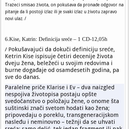
Tražeći smisao života, on pokušava da pronađe odgovor na
pitanje da li postoji izlaz ili je svaki izlaz u životu zapravo
novi ulaz. /
6.Kise, Katrin: Definicija sreće – 1 CD-12,05h
okušavajući da dokuči definiciju sreće,
/ P
Ketrin Kise ispisuje četiri decenije života
dveju žena, beležeći u svojim redovima i
burne događaje od osamdesetih godina, pa
sve do danas.
Paralelne priče Klarise i Ev – dva naizgled
nespojiva životopisa postaju opšte
svedočanstvo o položaju žene, o onome šta
suštinski znači svetom hodati kao žena;
pripovedaju o poreklu, transgeneracijskom
nasleđu i neminovno – težnji da se uhvati
sreća: samo delić, tek jedan fragment ili pak,