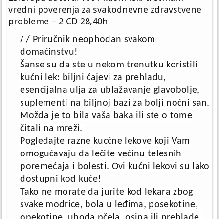
vredni poverenja za svakodnevne zdravstvene
probleme – 2 CD 28,40h
/
/ Priručnik neophodan svakom
domaćinstvu!
Šanse su da ste u nekom trenutku koristili
kućni lek: biljni čajevi za prehladu,
esencijalna ulja za ublažavanje glavobolje,
suplementi na biljnoj bazi za bolji noćni san.
Možda je to bila vaša baka ili ste o tome
čitali na mreži.
Pogledajte razne kucćne lekove koji Vam
omogućavaju da lečite većinu telesnih
poremećaja i bolesti. Ovi kućni lekovi su lako
dostupni kod kuće!
Tako ne morate da jurite kod lekara zbog
svake modrice, bola u leđima, posekotine,
opekotine, uboda pčela, osipa ili prehlade.